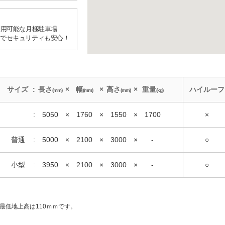
利用可能な月極駐車場
でセキュリティも安心！
サイズ
:
長さ
×
幅
×
高さ
×
重量
ハイルーフ
(mm)
(mm)
(mm)
(kg)
:
5050
×
1760
×
1550
×
1700
×
普通
:
5000
×
2100
×
3000
×
-
○
小型
:
3950
×
2100
×
3000
×
-
○
/最低地上高は110ｍｍです。