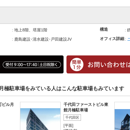
構造
:
地上8階、塔屋1階
:
オフィス詳細
:
鹿島建設･清水建設･戸田建設JV
:
月極駐車場をみている人はこんな駐車場もみています
町ビル月
千代田ファーストビル東
館月極駐車場
千代田区
[平面]