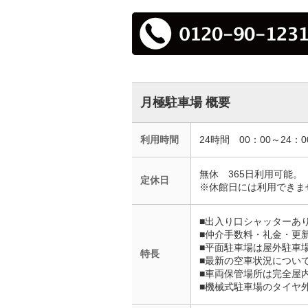
月極駐車場 概要
利用時間
24時間 00：00～24：0
無休 365日利用可能。
定休日
※休館日には利用できま
■出入り口シャッターあ
■仲介手数料・礼金・更
■平面駐車場は屋外駐車
特長
■最新の空車状況につい
■車両保管場所は完全屋
■機械式駐車場のタイヤ外