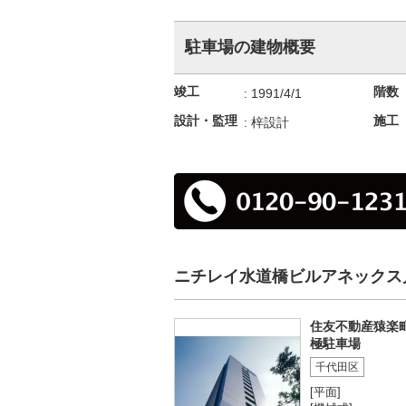
駐車場の建物概要
竣工
階数
:
1991/4/1
設計・監理
施工
:
梓設計
ニチレイ水道橋ビルアネックス
住友不動産猿楽
極駐車場
千代田区
[平面]