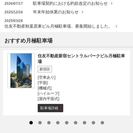
駐車場契約における約款改定のお知らせ
2026/07/17
年末年始休業のお知らせ
2025/12/16
2025/03/28
住友不動産秋葉原東ビル月極駐車場、募集開始しました。
おすすめ月極駐車場
住友不動産新宿セントラルパークビル月極駐車
場
新宿区
[空車あり]
[平面]
[機械式]
[ハイルーフ]
[屋内平面式]
駐車場詳細