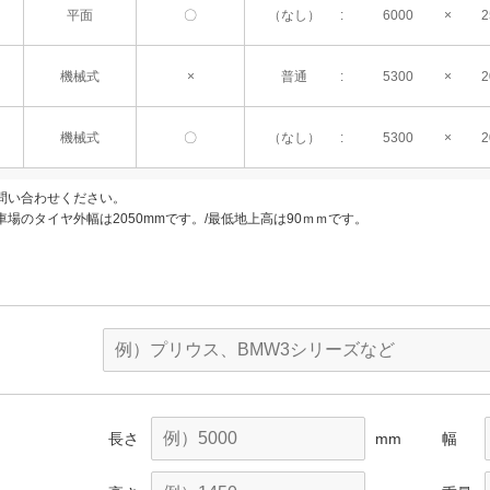
平面
〇
（なし）
6000
2
機械式
×
普通
5300
2
機械式
〇
（なし）
5300
2
問い合わせください。
場のタイヤ外幅は2050mmです。/最低地上高は90ｍｍです。
長さ
mm
幅