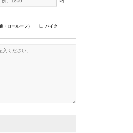
kg
通・ロールーフ）
バイク