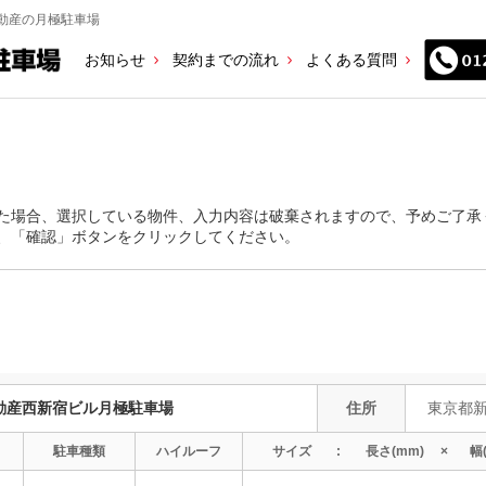
動産の月極駐車場
お知らせ
契約までの流れ
よくある質問
た場合、選択している物件、入力内容は破棄されますので、予めご了承
、「確認」ボタンをクリックしてください。
動産西新宿ビル月極駐車場
住所
東京都新
駐車
種類
ハイ
ルーフ
サイズ
長さ
(mm)
幅