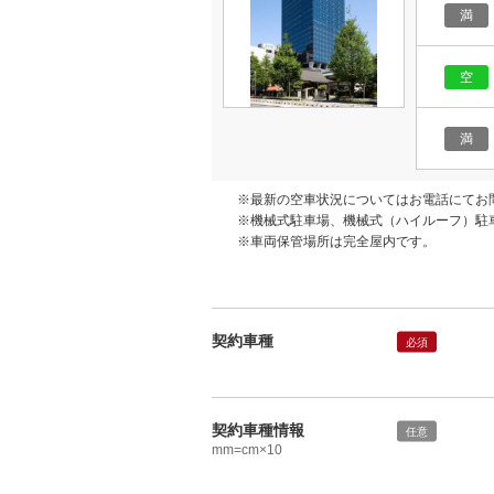
満
空
満
※最新の空車状況についてはお電話にてお
※機械式駐車場、機械式（ハイルーフ）駐車
※車両保管場所は完全屋内です。
契約車種
必須
契約車種情報
任意
mm=cm×10