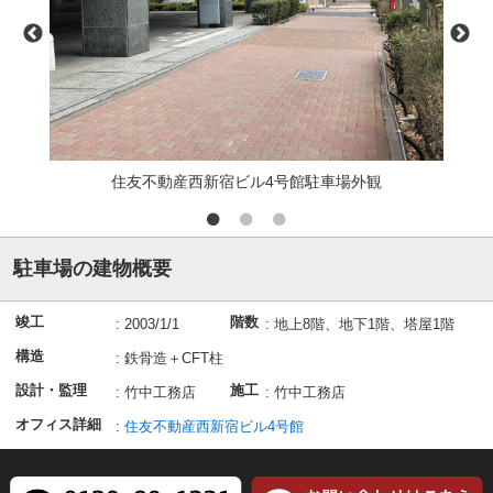
住友不動産西新宿ビル4号館駐車場外観
駐車場の建物概要
竣工
階数
:
2003/1/1
:
地上8階、地下1階、塔屋1階
構造
:
鉄骨造＋CFT柱
設計・監理
施工
:
竹中工務店
:
竹中工務店
オフィス詳細
:
住友不動産西新宿ビル4号館