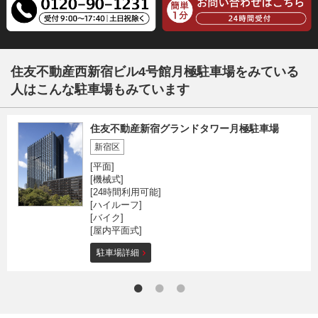
住友不動産西新宿ビル4号館月極駐車場をみている
人はこんな駐車場もみています
住友不動産新宿グランドタワー月極駐車場
新宿区
[平面]
[機械式]
[24時間利用可能]
[ハイルーフ]
[バイク]
[屋内平面式]
駐車場詳細