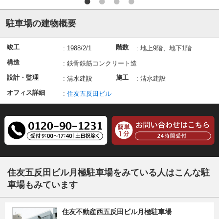
駐車場の建物概要
竣工
階数
:
1988/2/1
:
地上9階、地下1階
構造
:
鉄骨鉄筋コンクリート造
設計・監理
施工
:
清水建設
:
清水建設
オフィス詳細
:
住友五反田ビル
住友五反田ビル月極駐車場をみている人はこんな駐
車場もみています
住友不動産西五反田ビル月極駐車場