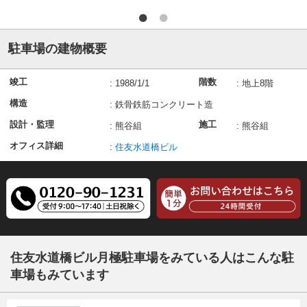
駐車場の建物概要
竣工
階数
:
1988/1/1
:
地上8階
構造
:
鉄骨鉄筋コンクリート造
設計・監理
施工
:
熊谷組
:
熊谷組
オフィス詳細
:
住友水道橋ビル
住友水道橋ビル月極駐車場をみている人はこんな駐
車場もみています