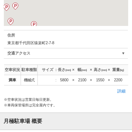
住所
東京都千代田区猿楽町2-7-8
交通アクセス
▼
空車状況
駐車種類
サイズ
:
長さ
×
幅
×
高さ
×
重量
(mm)
(mm)
(mm)
(kg)
満車
機械式
:
5800
×
2100
×
1550
×
2200
詳細
※空車状況は営業日毎日更新。
※車両保管場所は完全屋内です。
月極駐車場 概要