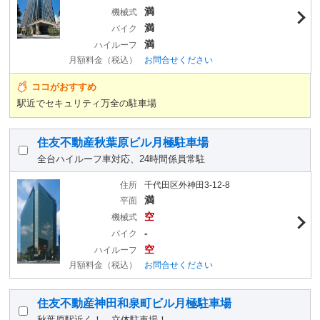
満
機械式
満
バイク
満
ハイルーフ
月額料金（税込）
お問合せください
ココがおすすめ
駅近でセキュリティ万全の駐車場
住友不動産秋葉原ビル月極駐車場
全台ハイルーフ車対応、24時間係員常駐
住所
千代田区外神田3-12-8
満
平面
空
機械式
-
バイク
空
ハイルーフ
月額料金（税込）
お問合せください
住友不動産神田和泉町ビル月極駐車場
秋葉原駅近く！ 立体駐車場！