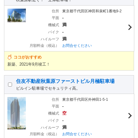
住所
東京都千代田区神田和泉町1番地9-2
-
平面
満
機械式
-
バイク
満
ハイルーフ
月額料金（税込）
お問合せください
ココがおすすめ
新築、2021年9月竣工！
住友不動産秋葉原ファーストビル月極駐車場
ビルイン駐車場でセキュリティ高。
住所
東京都千代田区外神田1-5-1
-
平面
空
機械式
-
バイク
満
ハイルーフ
月額料金（税込）
お問合せください