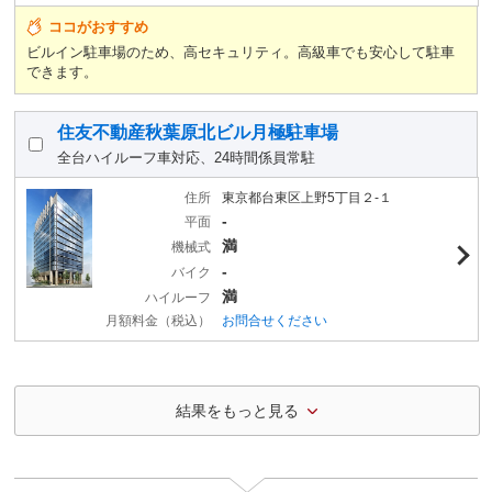
ココがおすすめ
ビルイン駐車場のため、高セキュリティ。高級車でも安心して駐車
できます。
住友不動産秋葉原北ビル月極駐車場
全台ハイルーフ車対応、24時間係員常駐
住所
東京都台東区上野5丁目２-１
-
平面
満
機械式
-
バイク
満
ハイルーフ
月額料金（税込）
お問合せください
結果をもっと見る