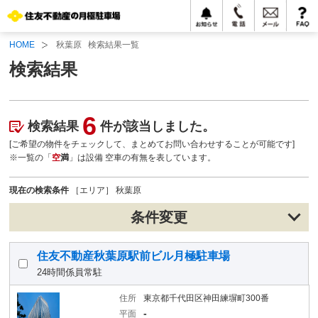
HOME
秋葉原 検索結果一覧
検索結果
6
検索結果
件が該当しました。
[ご希望の物件をチェックして、まとめてお問い合わせすることが可能です]
※一覧の「
空
満
」は設備 空車の有無を表しています。
現在の検索条件
［エリア］ 秋葉原
条件変更
住友不動産秋葉原駅前ビル月極駐車場
24時間係員常駐
住所
東京都千代田区神田練塀町300番
-
平面